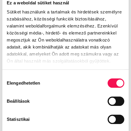
Ez a weboldal sütiket használ
Az együttműködés eredményeként folyamatosan
növekedett az oldalra irányuló forgalom, különösen a
Sütiket használunk a tartalmak és hirdetések személyre
prémium érdeklődői szegmensből. A foglalási aktivitás
érezhetően erősödött, főként a kiemelt esküvői időszakot
szabásához, közösségi funkciók biztosításához,
megelőzően. Emellett a helyszín márkaismertsége tovább
valamint weboldalforgalmunk elemzéséhez. Ezenkívül
mélyült, új célcsoportokat is sikerült megszólítani anélkül,
hogy a meglévő presztízs sérült volna.
közösségi média-, hirdető- és elemező partnereinkkel
megosztjuk az Ön weboldalhasználatra vonatkozó
Öröm számunkra, hogy egy ilyen kifinomult és értékalapú
márkával dolgozhatunk együtt.
adatait, akik kombinálhatják az adatokat más olyan
adatokkal, amelyeket Ön adott meg számukra vagy az
Ön által használt más szolgáltatásokból gyűjtöttek.
Hozzájárulás
A Rubicon nem csupán egy történelmi folyóirat, hanem egy
Elengedhetetlen
kiválasztása
aktív...
Részletek
Beállítások
Statisztikai