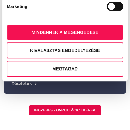
Marketing
A Bambara Hotel Felsőtárkányban, a Bükk kapujában
különleges élményt kínál:...
Részletek
MINDENNEK A MEGENGEDÉSE
KIVÁLASZTÁS ENGEDÉLYEZÉSE
MEGTAGAD
A Shiraz Hotel Egerszalók szívében különleges, marokkói
hangulatú élményt kínál:...
Részletek
INGYENES KONZULTÁCIÓT KÉREK!