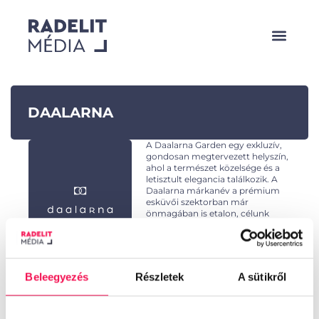
DAALARNA
A Daalarna Garden egy exkluzív,
gondosan megtervezett helyszín,
ahol a természet közelsége és a
letisztult elegancia találkozik. A
Daalarna márkanév a prémium
esküvői szektorban már
önmagában is etalon, célunk
pedig az volt, hogy a helyszín a
digitális térben is hasonlóan erős
és minőségi pozíciót kapjon.
Ügynökségünk felel a teljes PPC
Beleegyezés
Részletek
A sütikről
kampánystratégiáért, amelynek fókuszában az ismertség
növelése és a releváns, prémium érdeklődők elérése áll –
tudatos célzással és minőségközpontú megközelítéssel.