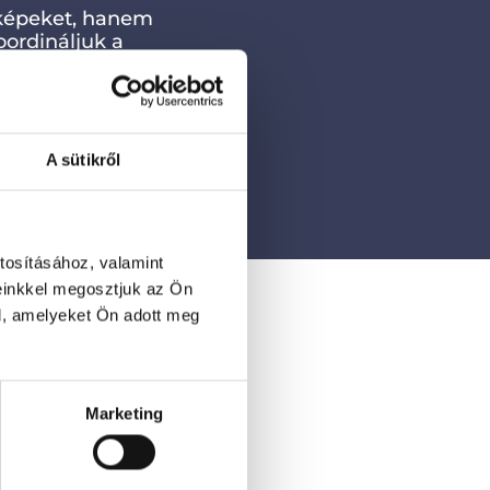
 képeket, hanem
koordináljuk a
modelleket
zletre figyelünk a
zhangban. Legyen
ortré- vagy
n képkockának célja
A sütikről
TÁCIÓT KÉREK!
tosításához, valamint
einkkel megosztjuk az Ön
l, amelyeket Ön adott meg
ntősebb. Egy jól
anem hatékonyan
eós tartalmak
Marketing
m nemcsak
isan erős videó
tésig. Ehhez