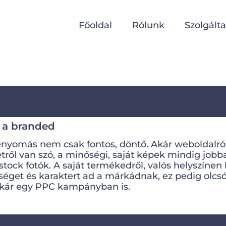
Főoldal
Rólunk
Szolgált
 a branded
benyomás nem csak fontos, döntő. Akár weboldalról
etről van szó, a minőségi, saját képek mindig jobba
stock fotók. A saját termékedről, valós helyszínen
sséget és karaktert ad a márkádnak, ez pedig olc
kár egy PPC kampányban is.