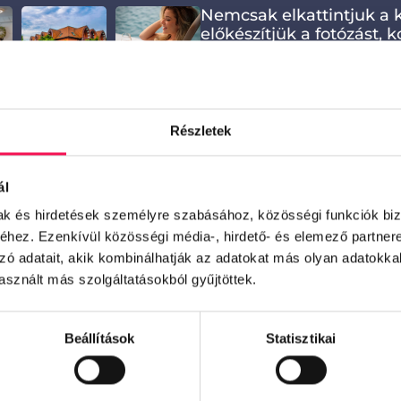
Nemcsak elkattintjuk a
előkészítjük a fotózást, 
helyszínt, igény esetén 
szervezünk és minden rés
márkád arculatával öss
szó termék-, enteriőr-, p
reklámfotózásról, minde
Részletek
van.
ál
INGYENES KONZUL
mak és hirdetések személyre szabásához, közösségi funkciók biz
hez. Ezenkívül közösségi média-, hirdető- és elemező partner
zó adatait, akik kombinálhatják az adatokat más olyan adatokka
 mellett a videós tartalmak szerepe is egyre jele
sznált más szolgáltatásokból gyűjtöttek.
ára szabott videó nemcsak érzelmet közvetít, h
érdeklődőt a vásárlói úton.
 a videó megtart. A minőségi képek mellett a vid
Beállítások
Statisztikai
ntős. A márkádhoz illeszkedő mozgóképes tartalo
anem emlékezetessé tesz. Egy jól felépített, vizuál
es vásárlói úton, a pillanatnyi érdeklődéstől a dön