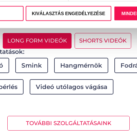
rövidformátumú tartalmak – Reels, Shorts – amik
igyelmet, ösztönöznek a reakcióra és látványosan 
KIVÁLASZTÁS ENGEDÉLYEZÉSE
MINDE
n.
LONG FORM VIDEÓK
SHORTS VIDEÓK
tatások:
ó
Smink
Hangmérnök
Fodr
bérlés
Videó utólagos vágása
TOVÁBBI SZOLGÁLTATÁSAINK