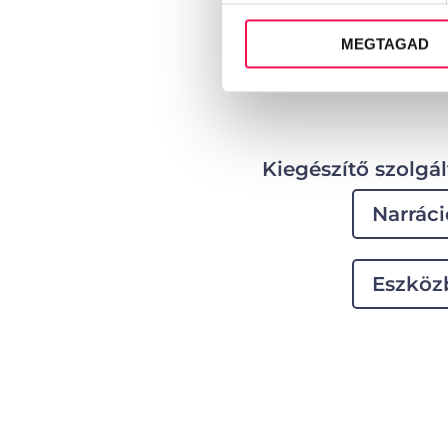
kapcsolódnak a 
megragadják a f
MEGTAGAD
social felületeke
Kiegészítő szolgál
Narráci
Eszköz