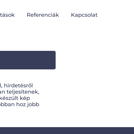
atások
Referenciák
Kapcsolat
, hirdetésről
n teljesítenek,
 készült kép
sóbban hoz jobb