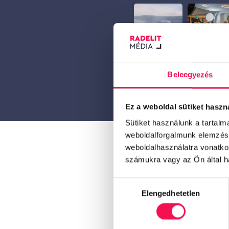
Beleegyezés
Ez a weboldal sütiket haszn
Sütiket használunk a tartal
weboldalforgalmunk elemzésé
weboldalhasználatra vonatko
A minőségi képek
számukra vagy az Ön által ha
átgondolt, márk
vezeti végig az 
Hozzájárulás
A kép megragad,
Elengedhetetlen
kiválasztása
szerepe is jele
figyelmet kér, h
végigvisz a telj