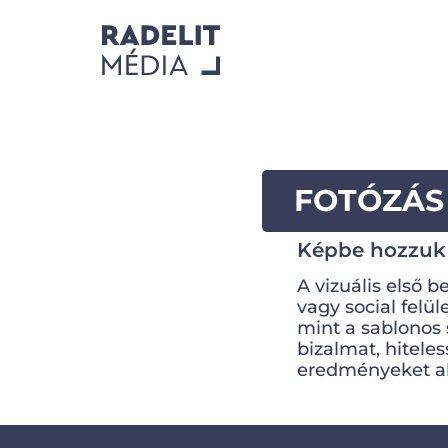
FOTÓZÁS
Képbe hozzuk
A vizuális első 
vagy social felül
mint a sablonos 
bizalmat, hitele
eredményeket a