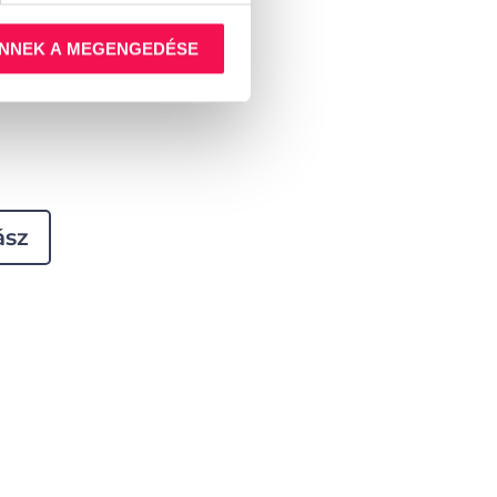
 gyorsan
teljesítenek a
NNEK A MEGENGEDÉSE
ász