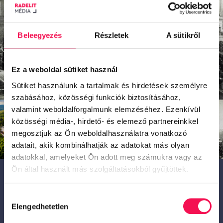
Beleegyezés
Részletek
A sütikről
Ez a weboldal sütiket használ
Sütiket használunk a tartalmak és hirdetések személyre
szabásához, közösségi funkciók biztosításához,
valamint weboldalforgalmunk elemzéséhez. Ezenkívül
közösségi média-, hirdető- és elemező partnereinkkel
megosztjuk az Ön weboldalhasználatra vonatkozó
adatait, akik kombinálhatják az adatokat más olyan
adatokkal, amelyeket Ön adott meg számukra vagy az
Ön által használt más szolgáltatásokból gyűjtöttek.
Nem ígéreteket adunk, hanem működő
megoldásokat mérhető eredményekkel.
Mondd el, hol tartasz most!
Hozzájárulás
Elengedhetetlen
kiválasztása
INGYENES KONZULTÁCIÓT KÉREK!