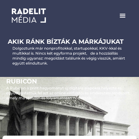
AKIK RÁNK BÍZTÁK A MÁRKÁJUKAT
Dolgoztunk már nonprofitokkal, startupokkal, KKV-kkal és
multikkal is. Nincs két egyforma projekt, de a hozzáállás
mindig ugyanaz: megoldást találunk és végig visszük, amiért
együtt elindultunk.
RUBICON
A Rubicon a print hagyományt új digitális alapokra helyezte és
együtt építettük fel azt az online előfizetői és értékesítési rendszert,
amely ma stabilan és folyamatosan növekszik.